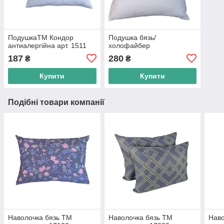
ПодушкаТМ Кондор
Подушка бязь/
антиалергійна арт. 1511
холофайбер
187
280
₴
₴
Купити
Купити
Подібні товари компанії
Наволочка бязь ТМ
Наволочка бязь ТМ
Наво