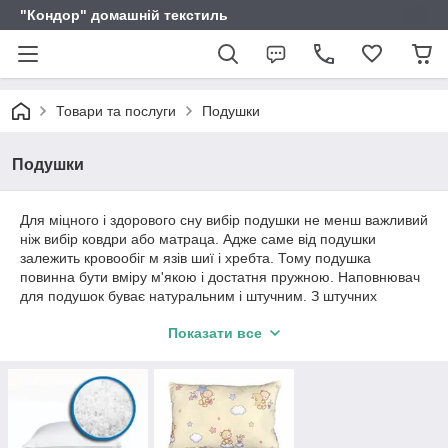
"Кондор" домашній текстиль
Товари та послуги
Подушки
Подушки
Для міцного і здорового сну вибір подушки не менш важливий
ніж вибір ковдри або матраца. Адже саме від подушки
залежить кровообіг м язів шиї і хребта. Тому подушка
повинна бути вміру м'якою і достатня пружною. Наповнювач
для подушок буває натуральним і штучним. З штучних
наповнювачів холлофайбер, з натуральних шерсть і пух-
Показати все
перо. Чохол подушки може бути з бязі, тіка, або сатину.
Подушки можуть бути різної товщини і розміру, а великий
вибір кольорів дозволить кожному підібрати комфортну
подушку для здорового сну.