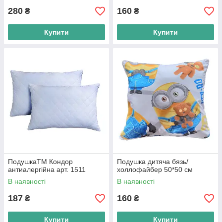
280
160
₴
₴
Купити
Купити
ПодушкаТМ Кондор
Подушка дитяча бязь/
антиалергійна арт. 1511
холлофайбер 50*50 см
В наявності
В наявності
187
160
₴
₴
Купити
Купити