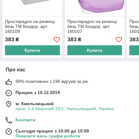
Простирадло на резинці
Простирадло на резинці
Прос
бязь ТМ Кондор, арт.
бязь ТМ Кондор, арт.
бязь
160109
160107
160
383
383
383
₴
₴
Купити
Купити
Про нас
99% позитивних з 196 відгуків за рік
Працює з 10.12.2014
м. Хмельницький
пров. 1-й Мириний 20/1, Хмельницький, Україна
Контакти
Сьогодні працює з 10:00 до 15:00
Показати весь графік роботи