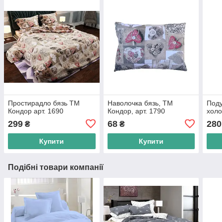
Простирадло бязь ТМ
Наволочка бязь, ТМ
Поду
Кондор арт. 1690
Кондор, арт. 1790
хол
299
68
280
₴
₴
Купити
Купити
Подібні товари компанії