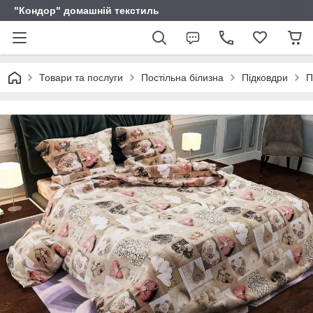
"Кондор" домашній текстиль
Товари та послуги
Постільна білизна
Підковдри
П