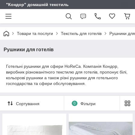
"Кондор" домашній текстиль
Товари та послуги
Текстиль для готелів
Рушники для 
Рушники для готелів
Готельні рушники для сфери HoReCa. Компанія Кондор,
виробник різноманітного текстилю для готелів, пропонує білі,
кольорові рушники а також різні рушники для готельного
господарства та сфери обслуговування.
Сортування
0
Фільтри