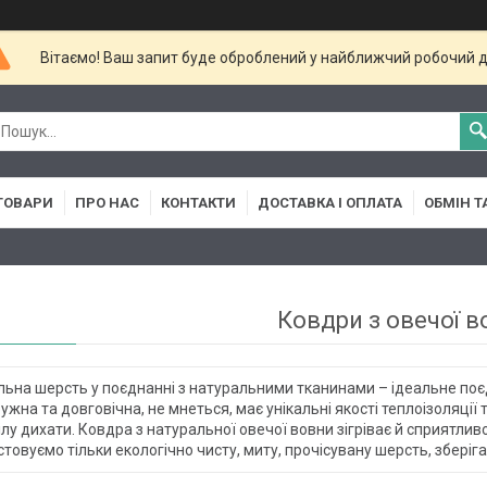
Вітаємо! Ваш запит буде оброблений у найближчий робочий д
ТОВАРИ
ПРО НАС
КОНТАКТИ
ДОСТАВКА І ОПЛАТА
ОБМІН Т
Ковдри з овечої в
ьна шерсть у поєднанні з натуральними тканинами – ідеальне поєд
ужна та довговічна, не мнеться, має унікальні якості теплоізоляції
ілу дихати. Ковдра з натуральної овечої вовни зігріває й сприятливо
товуємо тільки екологічно чисту, миту, прочісувану шерсть, зберігаю