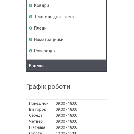
Ковдри
Текстиль для готелів
Пледи
Наматрацники
Розпродаж
Відгуки
Графік роботи
Понеділок
09:00
18:00
Вівторок
09:00
18:00
Середа
09:00
18:00
Четвер
09:00
18:00
Пʼятниця
09:00
18:00
Субота
10:00
15:00