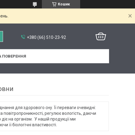
Кошик
ень.
+380 (66) 510-23-92
А ПОВЕРЕННЯ
овни
нання для здорового сну. Її переваги очевидні:
 та повітропроникності, регулює вологість, даючи
 діє на організм. У нашій продукції ми
чи її біологічні властивості.