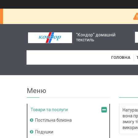
"Кондор" домашній
текстиль
ГОЛОВНА
Товари та послуги
Натурал
вона пр
Постільна білизна
змогу т
викорис
Подушки