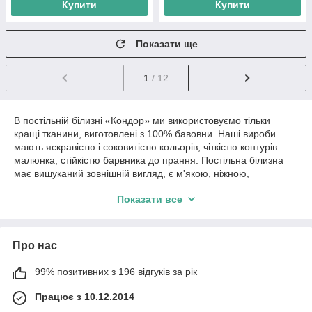
Купити
Купити
Показати ще
1
/ 12
В постільній білизні «Кондор» ми використовуємо тільки
кращі тканини, виготовлені з 100% бавовни. Наші вироби
мають яскравістю і соковитістю кольорів, чіткістю контурів
малюнка, стійкістю барвника до прання. Постільна білизна
має вишуканий зовнішній вигляд, є м'якою, ніжною,
довговічна, витримує велику кількість прань, зберігаючи при
Показати все
цьому зовнішній вигляд.
Про нас
99% позитивних з 196 відгуків за рік
Працює з 10.12.2014