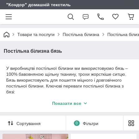
"Кондор" домашній текстиль
Товари та послуги
Постільна білизна
Постільна біли
Постільна білизна бязь
У виробництві постільної білизни ми використовуємо бязь –
100% бавовняною щільну тканину, трохи жорсткіше ситцю.
Бязь використовують для пошиття міцного і довговічного
постільної білизни. Ключові переваги постільної білизна з
бязі:
витримує велика кількість прань;
Показати все
зберігає яскравість малюнка;
не змінює форми;
Сортування
0
Фільтри
не рветься;
легка і м'яка